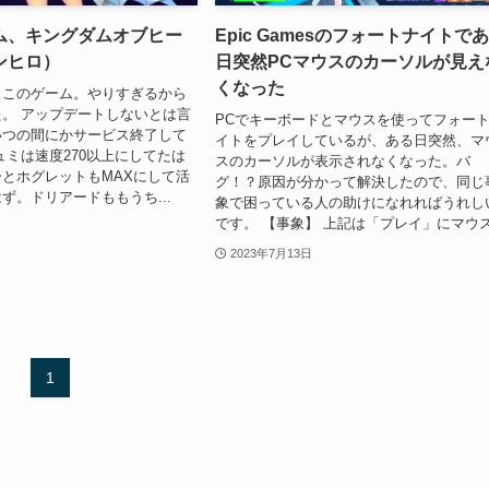
ム、キングダムオブヒー
Epic Gamesのフォートナイトで
ンヒロ）
日突然PCマウスのカーソルが見え
くなった
ぁこのゲーム。やりすぎるから
。 アップデートしないとは言
PCでキーボードとマウスを使ってフォー
いつの間にかサービス終了して
イトをプレイしているが、ある日突然、マ
ュミは速度270以上にしてたは
スのカーソルが表示されなくなった。バ
とホグレットもMAXにして活
グ！？原因が分かって解決したので、同じ
ず。ドリアードももうち...
象で困っている人の助けになれればうれし
です。 【事象】 上記は「プレイ」にマウス.
2023年7月13日
1