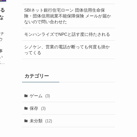
ある
SBIネット銀行住宅ローン 団体信用生命保
険・団体信用就業不能保障保険 メールが届か
な
ないので問い合わせた
トナ
モンハンライズでNPCと話す度に待たされる
ウ
シノケン、営業の電話が断っても何度も掛か
事
ってくる
い
..
カテゴリー
ゲーム
(3)
保存
(3)
未分類
(12)