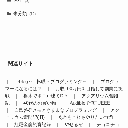
(3)
未分類
(12)
関連サイト
｜
fleblog～IT転職・プログラミング～
｜
プログラ
マーになるには？
｜
月収100万円を目指して副業に挑
戦
｜
栃木でボロ戸建てDIY
｜
アクアリウム奮闘
記
｜
40代のお買い物
｜
Audibleで俺TUEEE!!!
｜
自己啓発メモときままなプログラミング
｜
アク
アリウム奮闘記(旧)
｜
あれもこれもやりたい放題
｜
紅尾金龍飼育記録
｜
やせるぞ
｜
チョコチョ