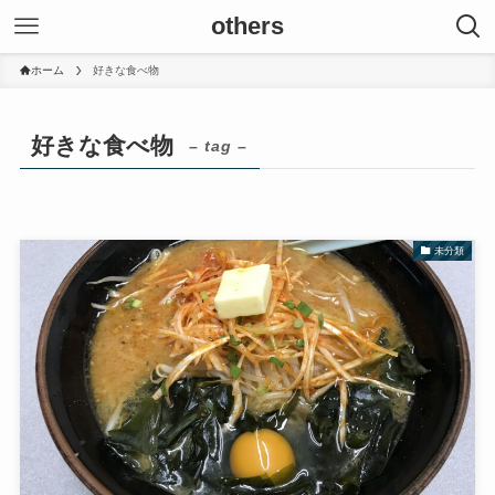
others
ホーム
好きな食べ物
好きな食べ物
– tag –
未分類